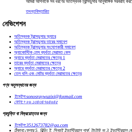
আমরা আপনাকে সব ধরণের অতিস্বনক ট্রান্সডুসার আনুষাঙ্গিক সরবরাহ 
তদন্ত
বিস্তারিত
নেভিগেশন
অতিস্বনক ট্রান্সডুসার অ্যারে
অতিস্বনক ট্রান্সডুসার তারের সমাবেশ
অতিস্বনক ট্রান্সডুসার সংযোগকারী সমাবেশ
অ্যাকোস্টিক লেন্স ব্যর্থতা মেরামত কেস
অ্যারে ব্যর্থতা মেরামতের ক্ষেত্রে 1
তারের ব্যর্থতা মেরামতের ক্ষেত্রে
অ্যারে ব্যর্থতা মেরামতের ক্ষেত্রে 2
তেল থলি এবং মোটর ব্যর্থতা মেরামতের ক্ষেত্রে
পণ্য অনুসন্ধানের জন্য
ইমেইল:
sonosraywuzixi@foxmail.com
ফোন:
+৮৬ ১৩৪৩৪৭৬৪৬৪৫
প্রযুক্তি বা বিক্রয়োত্তর জন্য
ইমেইল:
3512673782@qq.com
ঠিকানা:
ফ্লোর 5, বিল্ডিং ই, সিনহুই ইন্ডাস্ট্রিয়াল পার্ক, টাংটাউ নং 3 ইন্ডাস্ট্রিয