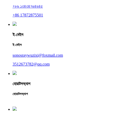
+৮৬ ১৩৪৩৪৭৬৪৬৪৫
+86 17872875501
ই-মেইল
ই-মেইল
sonosraywuzixi@foxmail.com
3512673782@qq.com
হোয়াটসঅ্যাপ
হোয়াটসঅ্যাপ