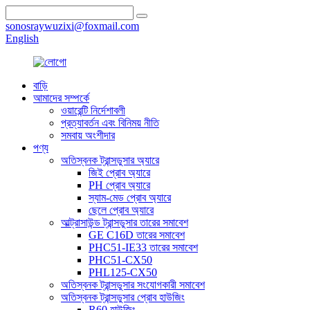
sonosraywuzixi@foxmail.com
English
বাড়ি
আমাদের সম্পর্কে
ওয়ারেন্টি নির্দেশাবলী
প্রত্যাবর্তন এবং বিনিময় নীতি
সমবায় অংশীদার
পণ্য
অতিস্বনক ট্রান্সডুসার অ্যারে
জিই প্রোব অ্যারে
PH প্রোব অ্যারে
স্যাম-মেড প্রোব অ্যারে
ছেলে প্রোব অ্যারে
আল্ট্রাসাউন্ড ট্রান্সডুসার তারের সমাবেশ
GE C16D তারের সমাবেশ
PHC51-IE33 তারের সমাবেশ
PHC51-CX50
PHL125-CX50
অতিস্বনক ট্রান্সডুসার সংযোগকারী সমাবেশ
অতিস্বনক ট্রান্সডুসার প্রোব হাউজিং
R60 হাউজিং