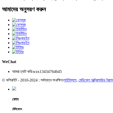
আমাদের অনুসরণ করুন
WeChat
আমরা চ্যাট করি:
wzx13434764645
© কপিরাইট - 2010-2024 : সর্বস্বত্ব সংরক্ষিত৷
সাইটম্যাপ
,
মেডিকেল আল্ট্রাসাউন্ড ট্রান্
ফোন
টেলিফোন